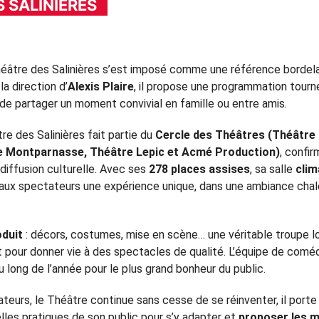
 SALINIÈRES
héâtre des Salinières s’est imposé comme une référence bordela
a direction d’
Alexis Plaire
, il propose une programmation tournée
r de partager un moment convivial en famille ou entre amis.
re des Salinières fait partie du
Cercle des Théâtres (Théâtre 
re Montparnasse, Théâtre Lepic et Acmé Production)
, confi
 diffusion culturelle. Avec ses
278 places assises
, sa salle
clim
re aux spectateurs une expérience unique, dans une ambiance cha
duit
: décors, costumes, mise en scène… une véritable troupe lo
nt pour donner vie à des spectacles de qualité. L’équipe de comé
u long de l’année pour le plus grand bonheur du public.
eurs, le Théâtre continue sans cesse de se réinventer, il porte
elles pratiques de son public pour s’y adapter et
proposer les m