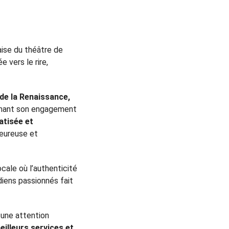
ise du théâtre de
 vers le rire,
de la Renaissance,
rmant son engagement
atisée et
leureuse et
cale où l’authenticité
diens passionnés fait
 une attention
eilleurs services et