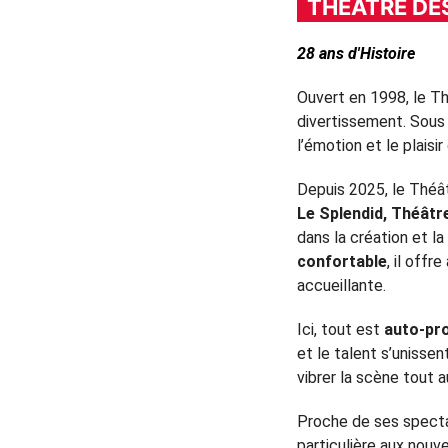
THÉÂTRE DES
28 ans d'Histoire
Ouvert en 1998, le T
divertissement. Sous l
l’émotion et le plaisi
Depuis 2025, le Théât
Le Splendid, Théât
dans la création et la
confortable
, il off
accueillante.
Ici, tout est
auto-pro
et le talent s’unisse
vibrer la scène tout a
Proche de ses spectat
particulière aux nouv