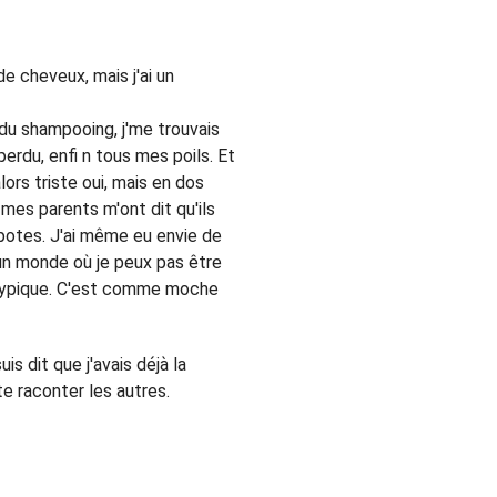
de cheveux, mais j'ai un
s du shampooing, j'me trouvais
perdu, enfi n tous mes poils. Et
lors triste oui, mais en dos
 mes parents m'ont dit qu'ils
 potes. J'ai même eu envie de
s un monde où je peux pas être
 atypique. C'est comme moche
 dit que j'avais déjà la
te raconter les autres.